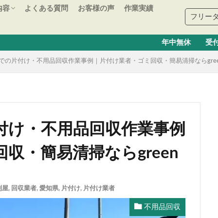
内容
よくある質問
お客様の声
作業実績
フリーダイ
解体
片付け
リフォーム
理
草刈り
住む
賃貸
売却
ビス
年中無休 受付時間 9:00~20
での片付け・不用品回収作業事例｜片付け業者・ゴミ回収・簡易清掃ならgree
付け・不用品回収作業事例
収・簡易清掃ならgreen
利屋
,
回収業者
,
愛知県
,
片付け
,
片付け業者
不用品回収