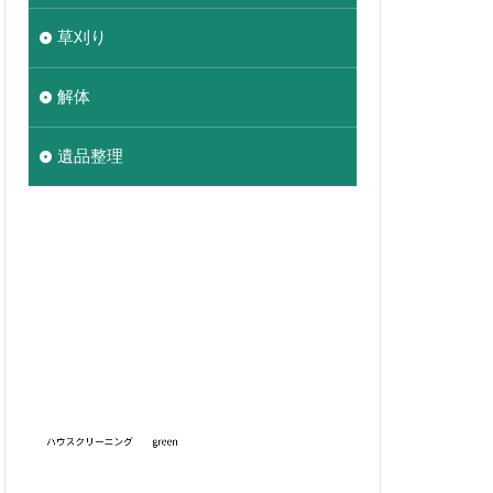
草刈り
解体
遺品整理