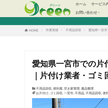
ホーム
サービス
会社概要
お問い合わせ
空き家の
空き家の
空き家の
空き家管
空き家の
空き家に
空き家の
空き家の
買取サー
会社概要
作業実績
不用品回収
愛知県一宮市
HOME
愛知県一宮市での片
｜片付け業者・ゴミ回
不用品回収
,
便利屋
,
空き家管理
,
遺品整理
お片付け
,
ゴミ回収
,
一宮市
,
不用品
,
不用品回収
,
便